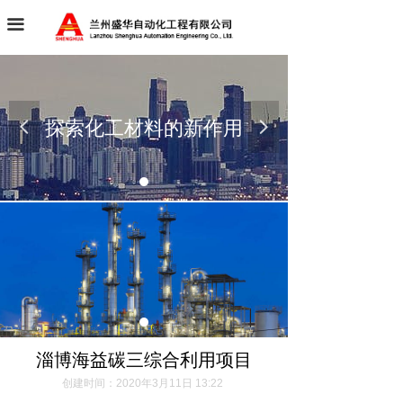
首页
끀
关于我们
案例展示
探索化工材料的新作用
넳
넲
新闻动态
联系我们
诚聘英才
淄博海益碳三综合利用项目
创建时间：
2020年3月11日
13:22